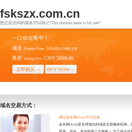
fskszx.com.cn
您正在访问的域名可以转让!This domain name is for sale!
一口价出售中！
域名
fskszx.com.cn
Domain Name:
售价
CNY 3898.00
Listing Price:
立即购买
BUY NOW
>>
>>
域名交易方式：
通过金名网(4.cn) 中介交易
金名网(4.cn)是全球领先的域名交易服务机
简单、安全、专业的第三方服务！ 为了保证交